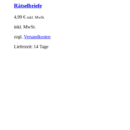
weist
Rätselbriefe
mehrere
Varianten
4,99
€
inkl. MwSt.
auf.
Die
inkl. MwSt.
Optionen
können
zzgl.
Versandkosten
auf
der
Lieferzeit:
14 Tage
Produktseite
gewählt
werden