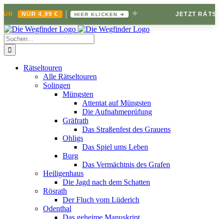
|
✦
NUR 4,99 €
JETZT RÄTSELBRI
HIER KLICKEN ➔
Zum
Inhalt
Suche
springen
nach:
Rätseltouren
Alle Rätseltouren
Solingen
Müngsten
Attentat auf Müngsten
Die Aufnahmeprüfung
Gräfrath
Das Straßenfest des Grauens
Ohligs
Das Spiel ums Leben
Burg
Das Vermächtnis des Grafen
Heiligenhaus
Die Jagd nach dem Schatten
Rösrath
Der Fluch vom Lüderich
Odenthal
Das geheime Manuskript