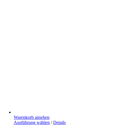
Warenkorb ansehen
Dieses
Ausführung wählen
/
Details
Produkt