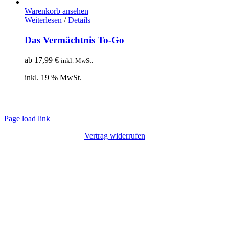
Warenkorb ansehen
Weiterlesen
/
Details
Das Vermächtnis To-Go
ab
17,99
€
inkl. MwSt.
inkl. 19 % MwSt.
© Copyright 2012 – 2020 | Webdesign von
Lotus Marketing
| Alle Rechte
vorbehalten |
Impressum
|
Datenschutz
Page load link
Vertrag widerrufen
Nach
oben