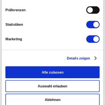
Präferenzen
Stressfrei für dich:
Keine aufwendige
Statistiken
Vorbereitung, kein Aufräumen. Du buchst
die Tour und lädst die Kinder ein. Du
benötigst nur ein voll geladenes
Marketing
Smartphone und etwas Verpflegung. Den
Rest erledigen die Rätsel und die
Umgebung.
Details zeigen
Spaß und Bewegung:
Die Kinder sind an
Alle zulassen
der frischen Luft und erleben die Natur auf
spielerische Weise, anstatt vor der Konsole
zu sitzen.
Auswahl erlauben
Für jedes Team:
Ihr seid ganz unter euch!
Ablehnen
Die Touren sind für kleine Gruppen