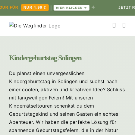
|
✦
FÜR
NUR 4,99 €
JETZT RÄTSE
HIER KLICKEN ➔
Zum
Inhalt
springen
Kindergeburtstag Solingen
Du planst einen unvergesslichen
Kindergeburtstag in Solingen und suchst nach
einer coolen, aktiven und kreativen Idee? Schluss
mit langweiligen Feiern! Mit unseren
Kinderrätseltouren schenkst du dem
Geburtstagskind und seinen Gästen ein echtes
Abenteuer. Wir haben die perfekte Lösung für
spannende Geburtstagsfeiern, die in der Natur