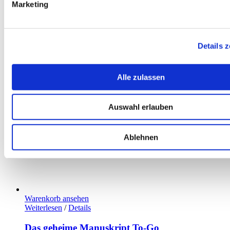
Marketing
Details 
Alle zulassen
Auswahl erlauben
Ablehnen
Warenkorb ansehen
Weiterlesen
/
Details
Das geheime Manuskript To-Go