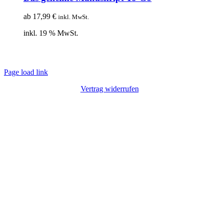
ab
17,99
€
inkl. MwSt.
inkl. 19 % MwSt.
© Copyright 2012 – 2020 | Webdesign von
Lotus Marketing
| Alle Rechte
vorbehalten |
Impressum
|
Datenschutz
Page load link
Vertrag widerrufen
Nach
oben