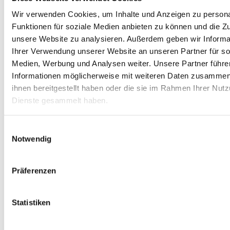
Wir verwenden Cookies, um Inhalte und Anzeigen zu persona
Sortieren nach
Beliebtheit
Sortieren nach
Name
Funktionen für soziale Medien anbieten zu können und die Zug
Sortieren nach
Preis
unsere Website zu analysieren.
Außerdem geben wir Informa
Sortieren nach
Datum
Ihrer Verwendung unserer Website an unseren Partner für so
Sortieren nach
Beliebtheit
Sortieren nach
Bewertung
Medien, Werbung und Analysen weiter.
Unsere Partner führe
Informationen möglicherweise mit weiteren Daten zusammen,
ihnen bereitgestellt haben oder die sie im Rahmen Ihrer Nut
Zeige
12 Produkte
Dienste gesammelt haben.
Zeige
12 Produkte
Zeige
24 Produkte
Zeige
36 Produkte
Einwilligungsauswahl
Notwendig
Präferenzen
Statistiken