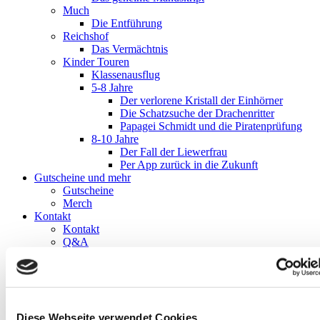
Much
Die Entführung
Reichshof
Das Vermächtnis
Kinder Touren
Klassenausflug
5-8 Jahre
Der verlorene Kristall der Einhörner
Die Schatzsuche der Drachenritter
Papagei Schmidt und die Piratenprüfung
8-10 Jahre
Der Fall der Liewerfrau
Per App zurück in die Zukunft
Gutscheine und mehr
Gutscheine
Merch
Kontakt
Kontakt
Q&A
Presse
Blog
Impressum
Datenschutz
AGB
Diese Webseite verwendet Cookies