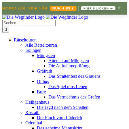
|
✦
ÄNZUNG ZUR TOUR FÜR
NUR 4,99 €
HIER KLICKEN ➔
Zum
Inhalt
Suche
springen
nach:
Rätseltouren
Alle Rätseltouren
Solingen
Müngsten
Attentat auf Müngsten
Die Aufnahmeprüfung
Gräfrath
Das Straßenfest des Grauens
Ohligs
Das Spiel ums Leben
Burg
Das Vermächtnis des Grafen
Heiligenhaus
Die Jagd nach dem Schatten
Rösrath
Der Fluch vom Lüderich
Odenthal
Das geheime Manuskript