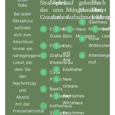
Straßenfest
Spiel
auf
geheime
Fluch
Nähe
des
ums
Müngsten/Die
Manuskript
vom
Bei jeder
Grauens
Leben
Aufnahmeprüfung
Lüderich
Rätseltour
Gasthaus
befindet
Küchenhof
Eiscafé
Bistro
Haus
Golfcl
sich zum
Giulia
Büro
Müngsten
Lüderi
Hotel
Abschluss
Wißkirchen
Florian
Katy
immer ein
und
Altenberger
nahegelegenes
Gräfrather
Ana
Hof
Lokal, bei
Klosterbräu
dem Sie
EssAtelier
Casa
den
Pedro
New
Nachmittag
Orleans
Basti’s
und
Restaurant
Bayrisches
Abend
Wirtshaus
mit der
Kaffeehaus
Freizeitaktivität
Solingen
Esszimmer