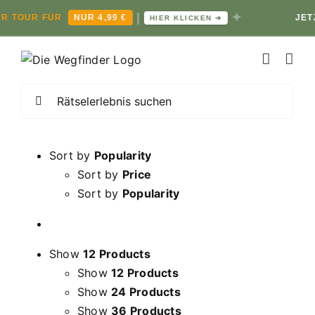
|
✦
OUR FÜR
NUR 4,99 €
JETZT R
HIER KLICKEN ➔
Zum
Inhalt
springen
Suche
nach:
Sort by
Popularity
Sort by
Price
Sort by
Popularity
Show
12 Products
Show
12 Products
Show
24 Products
Show
36 Products