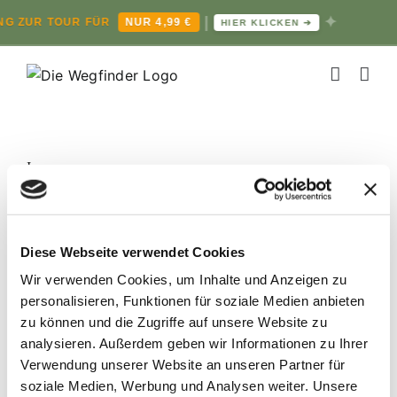
|
✦
NG ZUR TOUR FÜR
NUR 4,99 €
HIER KLICKEN ➔
Zum
Inhalt
springen
Impressum
Angaben gemäß § 5 TMG
Sandra-Janine Schneider
Lotus Marketing / Die Wegfinder
Diese Webseite verwendet Cookies
Grünewalderstr. 29-31
Wir verwenden Cookies, um Inhalte und Anzeigen zu
Haus 4
personalisieren, Funktionen für soziale Medien anbieten
zu können und die Zugriffe auf unsere Website zu
42657 Solingen
analysieren.
Außerdem geben wir Informationen zu Ihrer
Kontakt
Verwendung unserer Website an unseren Partner für
soziale Medien, Werbung und Analysen weiter.
Unsere