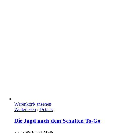
Warenkorb ansehen
Weiterlesen
/
Details
Die Jagd nach dem Schatten To-Go
ab
17,99
€
inkl. MwSt.