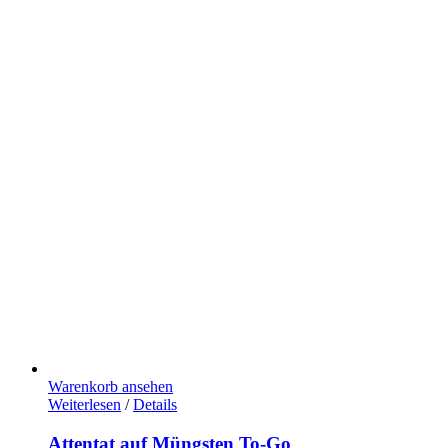
Warenkorb ansehen
Weiterlesen
/
Details
Attentat auf Müngsten To-Go