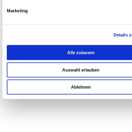
ab
17,99
€
inkl. MwSt.
Marketing
inkl. 19 % MwSt.
Details 
Alle zulassen
Auswahl erlauben
Ablehnen