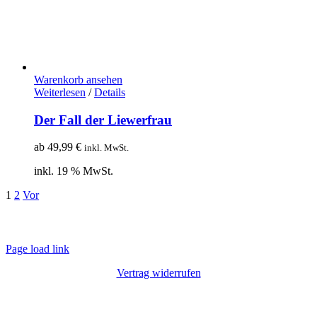
Warenkorb ansehen
Weiterlesen
/
Details
Der Fall der Liewerfrau
ab
49,99
€
inkl. MwSt.
inkl. 19 % MwSt.
1
2
Vor
© Copyright 2012 – 2020 | Webdesign von
Lotus Marketing
| Alle Rechte
vorbehalten |
Impressum
|
Datenschutz
Page load link
Vertrag widerrufen
Nach
oben