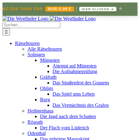
|
✦
UR TOUR FÜR
NUR 4,99 €
JET
HIER KLICKEN ➔
Zum
Inhalt
Suche
springen
nach:
Rätseltouren
Alle Rätseltouren
Solingen
Müngsten
Attentat auf Müngsten
Die Aufnahmeprüfung
Gräfrath
Das Straßenfest des Grauens
Ohligs
Das Spiel ums Leben
Burg
Das Vermächtnis des Grafen
Heiligenhaus
Die Jagd nach dem Schatten
Rösrath
Der Fluch vom Lüderich
Odenthal
Das geheime Manuskript