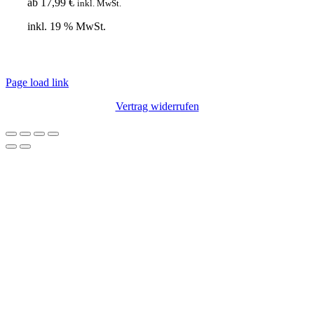
ab
17,99
€
inkl. MwSt.
inkl. 19 % MwSt.
© Copyright 2012 – 2020 | Webdesign von
Lotus Marketing
| Alle Rechte
vorbehalten |
Impressum
|
Datenschutz
Page load link
Vertrag widerrufen
Nach
oben