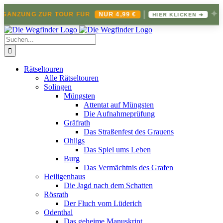
|
✦
NZUNG ZUR TOUR FÜR
NUR 4,99 €
HIER KLICKEN ➔
Zum
Inhalt
Suche
springen
nach:
Rätseltouren
Alle Rätseltouren
Solingen
Müngsten
Attentat auf Müngsten
Die Aufnahmeprüfung
Gräfrath
Das Straßenfest des Grauens
Ohligs
Das Spiel ums Leben
Burg
Das Vermächtnis des Grafen
Heiligenhaus
Die Jagd nach dem Schatten
Rösrath
Der Fluch vom Lüderich
Odenthal
Das geheime Manuskript