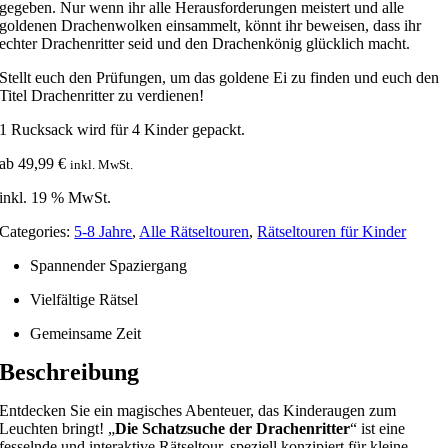
gegeben. Nur wenn ihr alle Herausforderungen meistert und alle
goldenen Drachenwolken einsammelt, könnt ihr beweisen, dass ihr
echter Drachenritter seid und den Drachenkönig glücklich macht.
Stellt euch den Prüfungen, um das goldene Ei zu finden und euch den
Titel Drachenritter zu verdienen!
1 Rucksack wird für 4 Kinder gepackt
.
ab
49,99
€
inkl. MwSt.
inkl. 19 % MwSt.
Categories:
5-8 Jahre
,
Alle Rätseltouren
,
Rätseltouren für Kinder
Spannender Spaziergang
Vielfältige Rätsel
Gemeinsame Zeit
Beschreibung
Entdecken Sie ein magisches Abenteuer, das Kinderaugen zum
Leuchten bringt! „
Die Schatzsuche der Drachenritter
“ ist eine
fesselnde und interaktive Rätseltour, speziell konzipiert für kleine