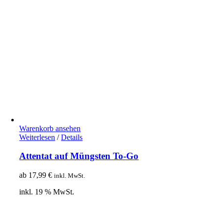
Warenkorb ansehen
Weiterlesen
/
Details
Attentat auf Müngsten To-Go
ab
17,99
€
inkl. MwSt.
inkl. 19 % MwSt.
© Copyright 2012 – 2020 | Webdesign von
Lotus Marketing
| Alle Rechte
vorbehalten |
Impressum
|
Datenschutz