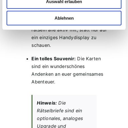
Auswahl erlauben
Weniger Bildschirmzeit, mehr
Teamwork:
Perfekt für Familien,
Ablehnen
Freunde oder Teamevents – so
rätseln alle aktiv mit, statt nur auf
ein einziges Handydisplay zu
schauen.
Ein tolles Souvenir:
Die Karten
sind ein wunderschönes
Andenken an euer gemeinsames
Abenteuer.
Hinweis:
Die
Rätselbriefe sind ein
optionales, analoges
Upgrade
und