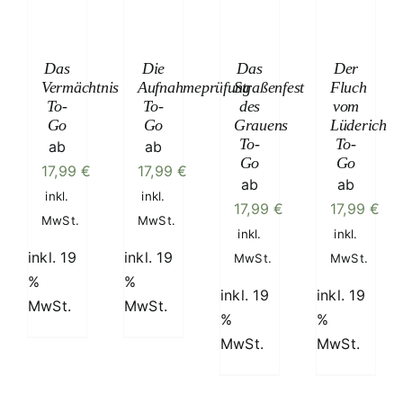
/
/
/
/
AILS
DETAILS
DETAILS
DETAILS
Das
Die
Das
Der
Vermächtnis
Aufnahmeprüfung
Straßenfest
Fluch
To-
To-
des
vom
Go
Go
Grauens
Lüderich
To-
To-
ab
ab
Go
Go
17,99
€
17,99
€
ab
ab
inkl.
inkl.
17,99
€
17,99
€
MwSt.
MwSt.
inkl.
inkl.
inkl. 19
inkl. 19
MwSt.
MwSt.
%
%
inkl. 19
inkl. 19
MwSt.
MwSt.
%
%
MwSt.
MwSt.