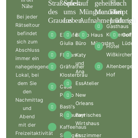
Straßenfest
Spiel
auf
geheime
Fluch
Nähe
des
ums
Müngsten/Die
Manuskript
vom
Bei jeder
Grauens
Leben
Aufnahmeprüfung
Lüderich
Rätseltour
Gasthaus
befindet
Küchenhof
Eiscafé
Bistro
Haus
Golfcl
sich zum
Giulia
Büro
Müngsten
Lüderi
Hotel
Abschluss
Wißkirchen
Florian
Katy
immer ein
und
Altenberger
nahegelegenes
Gräfrather
Ana
Hof
Lokal, bei
Klosterbräu
dem Sie
EssAtelier
Casa
den
Pedro
New
Nachmittag
Orleans
Basti’s
und
Restaurant
Bayrisches
Abend
Wirtshaus
mit der
Kaffeehaus
Freizeitaktivität
Solingen
Esszimmer