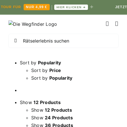
|
✦
UR FÜR
NUR 4,99 €
JETZT RÄ
HIER KLICKEN ➔
Zum
Inhalt
springen
Suche
nach:
Sort by
Popularity
Sort by
Price
Sort by
Popularity
Show
12 Products
Show
12 Products
Show
24 Products
Show
36 Products