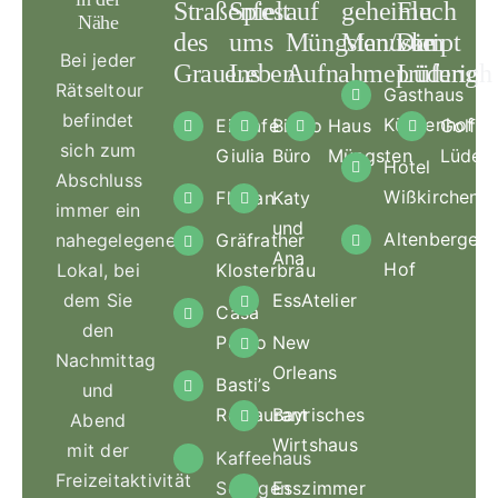
Straßenfest
Spiel
auf
geheime
Fluch
Nähe
des
ums
Müngsten/Die
Manuskript
vom
Bei jeder
Grauens
Leben
Aufnahmeprüfung
Lüderich
Rätseltour
Gasthaus
befindet
Küchenhof
Eiscafé
Bistro
Haus
Golfcl
sich zum
Giulia
Büro
Müngsten
Lüderi
Hotel
Abschluss
Wißkirchen
Florian
Katy
immer ein
und
Altenberger
nahegelegenes
Gräfrather
Ana
Hof
Lokal, bei
Klosterbräu
dem Sie
EssAtelier
Casa
den
Pedro
New
Nachmittag
Orleans
Basti’s
und
Restaurant
Bayrisches
Abend
Wirtshaus
mit der
Kaffeehaus
Freizeitaktivität
Solingen
Esszimmer