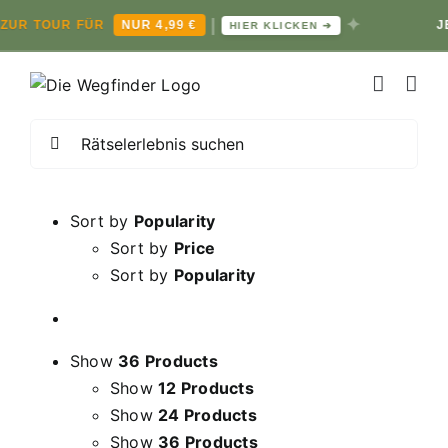
|
✦
 TOUR FÜR
NUR 4,99 €
JETZT
HIER KLICKEN ➔
Zum
Inhalt
springen
Suche
nach:
Sort by
Popularity
Sort by
Price
Sort by
Popularity
Show
36 Products
Show
12 Products
Show
24 Products
Show
36 Products