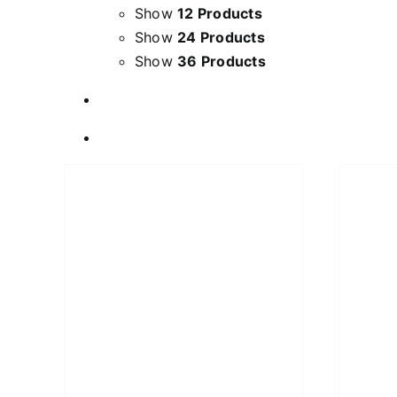
Show
12 Products
Show
24 Products
Show
36 Products
LS
WEITERLESEN
/
DETAILS