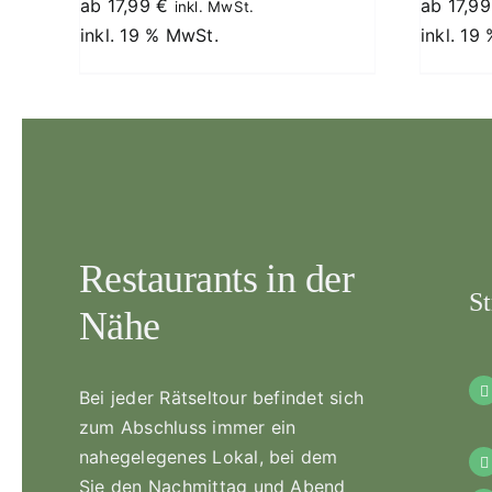
ab
17,99
€
ab
17,9
inkl. MwSt.
inkl. 19 % MwSt.
inkl. 19
Restaurants in der
St
Nähe
Bei jeder Rätseltour befindet sich
zum Abschluss immer ein
nahegelegenes Lokal, bei dem
Sie den Nachmittag und Abend