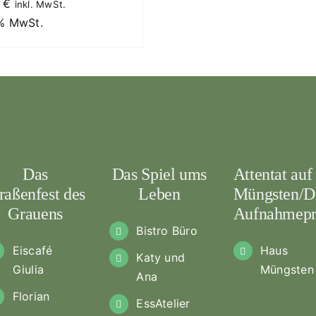
9
€
inkl. MwSt.
 % MwSt.
Das
Das Spiel ums
Attentat auf
raßenfest des
Leben
Müngsten/D
Grauens
Aufnahmepr
Bistro Büro
Eiscafé
Haus
Katy und
Giulia
Müngsten
Ana
Florian
EssAtelier