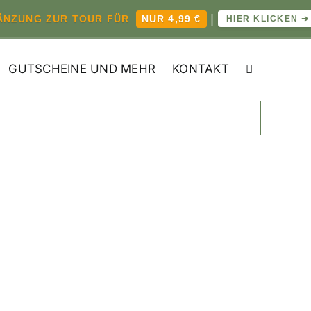
|
✦
UNG ZUR TOUR FÜR
NUR 4,99 €
HIER KLICKEN ➔
GUTSCHEINE UND MEHR
KONTAKT