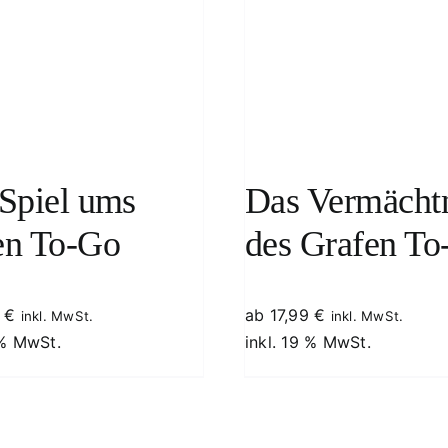
WEITERLESEN
/
DETAILS
WEITERLESEN
/
Spiel ums
Das Vermächt
en To-Go
des Grafen To
9
€
ab
17,99
€
inkl. MwSt.
inkl. MwSt.
 % MwSt.
inkl. 19 % MwSt.