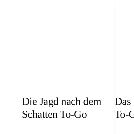
LS
WEITERLESEN
/
DETAILS
Die Jagd nach dem
Das 
Schatten To-Go
To-