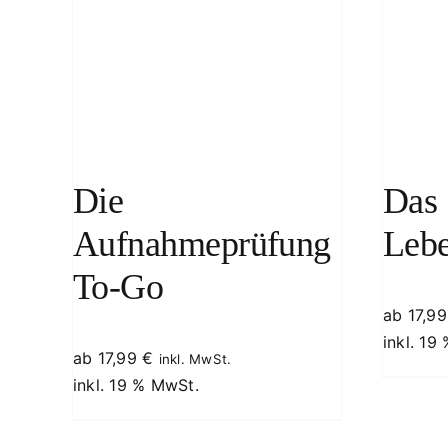
LS
WEITERLESEN
/
DETAILS
Die
Das 
Aufnahmeprüfung
Leb
To-Go
ab
17,9
inkl. 19
ab
17,99
€
inkl. MwSt.
inkl. 19 % MwSt.