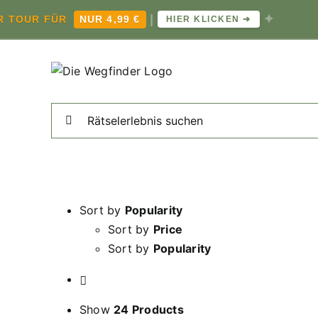
|
✦
OUR FÜR
NUR 4,99 €
JE
HIER KLICKEN ➔
Zum
Inhalt
springen
Suche
nach:
Sort by
Popularity
Sort by
Price
Sort by
Popularity
Show
24 Products