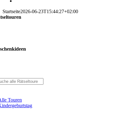
Startseite
2026-06-23T15:44:27+02:00
tseltouren
schenkideen
Alle Touren
Kindergeburtstag