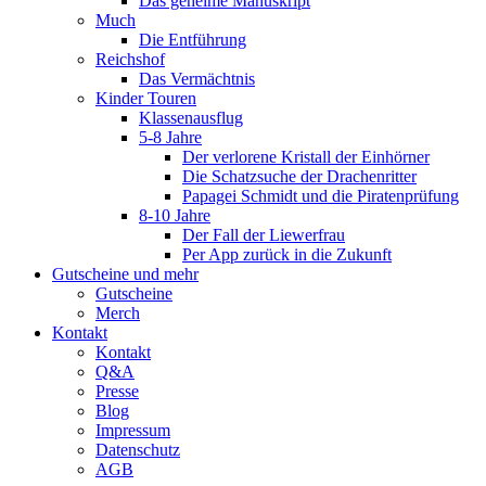
Das geheime Manuskript
Much
Die Entführung
Reichshof
Das Vermächtnis
Kinder Touren
Klassenausflug
5-8 Jahre
Der verlorene Kristall der Einhörner
Die Schatzsuche der Drachenritter
Papagei Schmidt und die Piratenprüfung
8-10 Jahre
Der Fall der Liewerfrau
Per App zurück in die Zukunft
Gutscheine und mehr
Gutscheine
Merch
Kontakt
Kontakt
Q&A
Presse
Blog
Impressum
Datenschutz
AGB