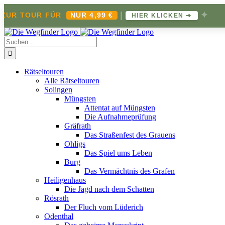
|
✦
OUR FÜR
NUR 4,99 €
J
HIER KLICKEN ➔
Zum
Inhalt
Suche
springen
nach:
Rätseltouren
Alle Rätseltouren
Solingen
Müngsten
Attentat auf Müngsten
Die Aufnahmeprüfung
Gräfrath
Das Straßenfest des Grauens
Ohligs
Das Spiel ums Leben
Burg
Das Vermächtnis des Grafen
Heiligenhaus
Die Jagd nach dem Schatten
Rösrath
Der Fluch vom Lüderich
Odenthal