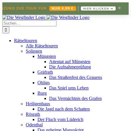
|
✦
NG ZUR TOUR FÜR
NUR 4,99 €
HIER KLICKEN ➔
Zum
Inhalt
Suche
springen
nach:
Rätseltouren
Alle Rätseltouren
Solingen
Müngsten
Attentat auf Müngsten
Die Aufnahmeprüfung
Gräfrath
Das Straßenfest des Grauens
Ohligs
Das Spiel ums Leben
Burg
Das Vermächtnis des Grafen
Heiligenhaus
Die Jagd nach dem Schatten
Rösrath
Der Fluch vom Lüderich
Odenthal
Das geheime Manuskript