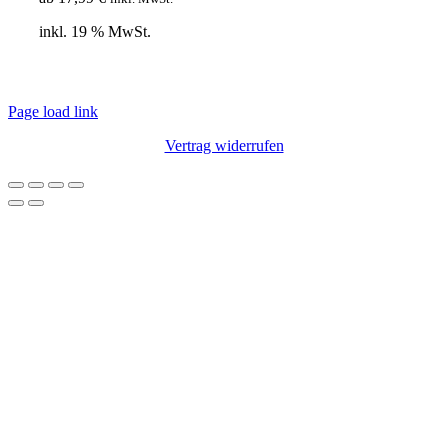
inkl. 19 % MwSt.
© Copyright 2012 – 2020 | Webdesign von
Lotus Marketing
| Alle Rechte
vorbehalten |
Impressum
|
Datenschutz
Page load link
Vertrag widerrufen
Nach
oben