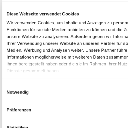
Sortieren nach
Beliebtheit
Diese Webseite verwendet Cookies
Sortieren nach
Name
Sortieren nach
Preis
Wir verwenden Cookies, um Inhalte und Anzeigen zu persona
Sortieren nach
Datum
Funktionen für soziale Medien anbieten zu können und die Zug
Sortieren nach
Beliebtheit
Sortieren nach
Bewertung
unsere Website zu analysieren.
Außerdem geben wir Informa
Ihrer Verwendung unserer Website an unseren Partner für so
Medien, Werbung und Analysen weiter.
Unsere Partner führe
Zeige
12 Produkte
Informationen möglicherweise mit weiteren Daten zusammen,
Zeige
12 Produkte
ihnen bereitgestellt haben oder die sie im Rahmen Ihrer Nut
Zeige
24 Produkte
Zeige
36 Produkte
Dienste gesammelt haben.
Einwilligungsauswahl
Notwendig
4. Klasse
(1)
Präferenzen
Statistiken