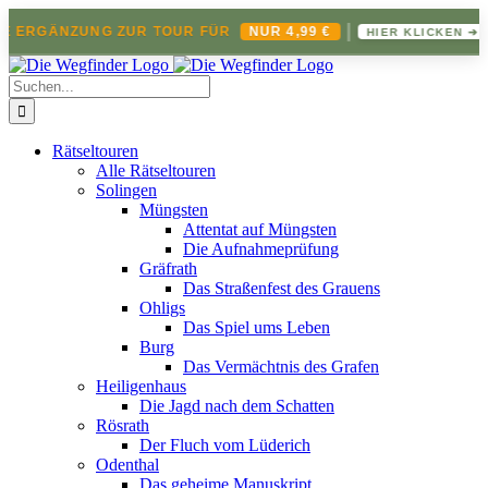
|
E ERGÄNZUNG ZUR TOUR FÜR
NUR 4,99 €
HIER KLICKEN ➔
Zum
Inhalt
Suche
springen
nach:
Rätseltouren
Alle Rätseltouren
Solingen
Müngsten
Attentat auf Müngsten
Die Aufnahmeprüfung
Gräfrath
Das Straßenfest des Grauens
Ohligs
Das Spiel ums Leben
Burg
Das Vermächtnis des Grafen
Heiligenhaus
Die Jagd nach dem Schatten
Rösrath
Der Fluch vom Lüderich
Odenthal
Das geheime Manuskript