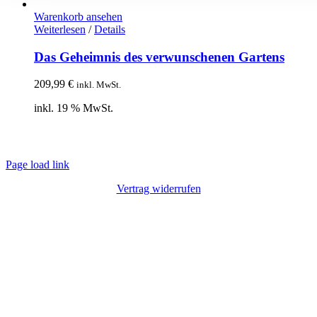
Warenkorb ansehen
Weiterlesen
/
Details
Das Geheimnis des verwunschenen Gartens
209,99
€
inkl. MwSt.
inkl. 19 % MwSt.
© Copyright 2012 – 2020 | Webdesign von
Lotus Marketing
| Alle Rechte
vorbehalten |
Impressum
|
Datenschutz
Page load link
Vertrag widerrufen
Nach
oben