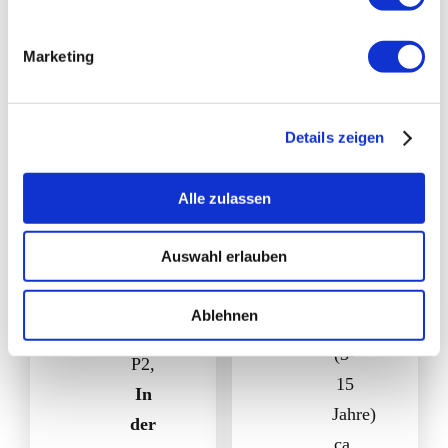
den
18:00
kostenfreien
Uhr.
Marketing
Parkplatz
(Montag
an
ist
der
Details zeigen
Ruhetag)
Feuerwehr.
Preise:
Adresse
Alle zulassen
Erwachsene
Parken
ca.
/
Auswahl erlauben
7,50
Startort:
€,
Wanderparkplatz
Ablehnen
Kinder
Feuerwehr
(3-
P2,
15
In
Jahre)
der
ca.