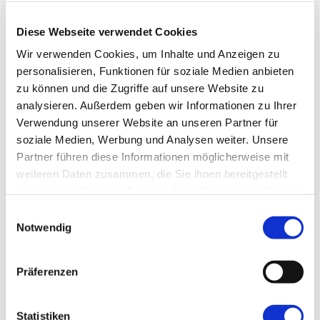
clevere
haben,
Tipp:
können
Diese Webseite verwendet Cookies
Für
Sie das
Wir verwenden Cookies, um Inhalte und Anzeigen zu
den
Bergische
personalisieren, Funktionen für soziale Medien anbieten
Start
Museum
zu können und die Zugriffe auf unsere Website zu
analysieren.
Außerdem geben wir Informationen zu Ihrer
der
in
Verwendung unserer Website an unseren Partner für
Rätseltour
Schloss
soziale Medien, Werbung und Analysen weiter.
Unsere
und
Burg
Partner führen diese Informationen möglicherweise mit
den
besuchen:
weiteren Daten zusammen, die Sie ihnen bereitgestellt
haben oder die sie im Rahmen Ihrer Nutzung der Dienste
anschließenden
Öffnungszeiten
gesammelt haben.
Einwilligungsauswahl
Burgbesuch
Notwendig
Dienstag
nutzen
bis
Sie
Präferenzen
Sonntag,
am
10:00
besten
bis
Statistiken