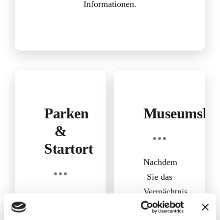
Informationen.
Parken
Museumsbe
&
Startort
Nachdem
Sie das
Vermächtnis
Der
gerettet