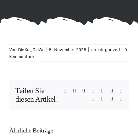
Von
DieKul_DieWe
|
5. November 2025
|
Uncategorized
|
0
Kommentare
Teilen Sie
Facebook
X
Reddit
LinkedIn
WhatsApp
Telegram
Tumblr
diesen Artikel!
Pinterest
Vk
Xing
E-
Mail
Ähnliche Beiträge