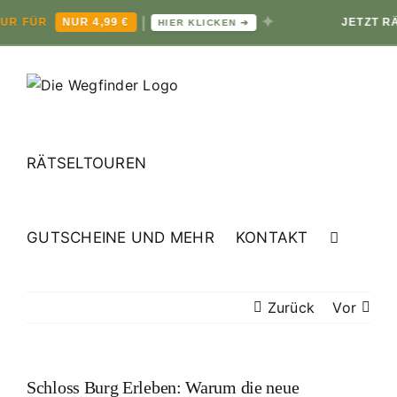
|
✦
ÜR
NUR 4,99 €
JETZT RÄTSEL
HIER KLICKEN ➔
Zum
Inhalt
springen
RÄTSELTOUREN
GUTSCHEINE UND MEHR
KONTAKT
Zurück
Vor
Schloss Burg Erleben: Warum die neue