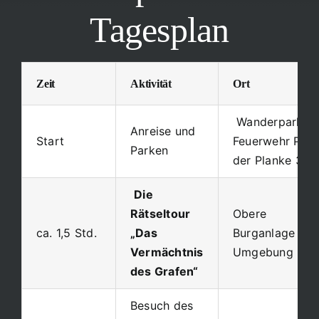
Tagesplan
Zeit
Aktivität
Ort
Wanderparkpla
Anreise und
Start
Feuerwehr P2 (
Parken
der Planke 3)
Die
Rätseltour
Obere
ca. 1,5 Std.
„Das
Burganlage /
Vermächtnis
Umgebung
des Grafen“
Besuch des