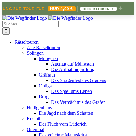
|
✦
ZUNG ZUR TOUR FÜR
NUR 4,99 €
HIER KLICKEN ➔
Zum
Inhalt
Suche
springen
nach:
Rätseltouren
Alle Rätseltouren
Solingen
Müngsten
Attentat auf Müngsten
Die Aufnahmeprüfung
Gräfrath
Das Straßenfest des Grauens
Ohligs
Das Spiel ums Leben
Burg
Das Vermächtnis des Grafen
Heiligenhaus
Die Jagd nach dem Schatten
Rösrath
Der Fluch vom Lüderich
Odenthal
Das geheime Manuskript