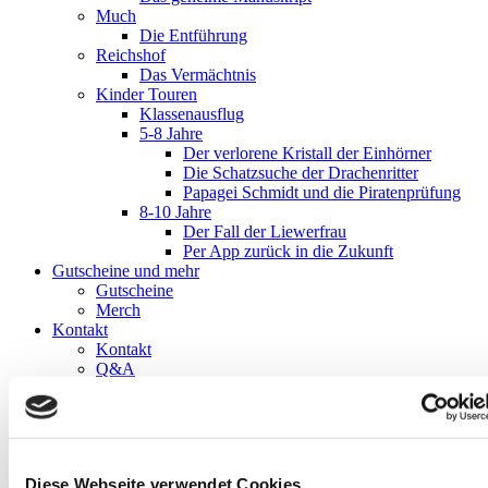
Much
Die Entführung
Reichshof
Das Vermächtnis
Kinder Touren
Klassenausflug
5-8 Jahre
Der verlorene Kristall der Einhörner
Die Schatzsuche der Drachenritter
Papagei Schmidt und die Piratenprüfung
8-10 Jahre
Der Fall der Liewerfrau
Per App zurück in die Zukunft
Gutscheine und mehr
Gutscheine
Merch
Kontakt
Kontakt
Q&A
Presse
Blog
Impressum
Datenschutz
AGB
Diese Webseite verwendet Cookies