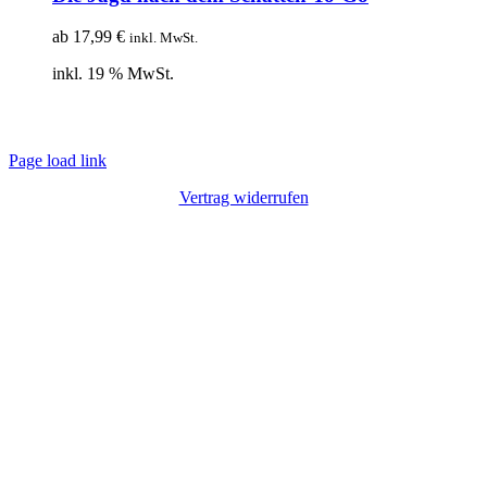
ab
17,99
€
inkl. MwSt.
inkl. 19 % MwSt.
© Copyright 2012 – 2020 | Webdesign von
Lotus Marketing
| Alle Rechte
vorbehalten |
Impressum
|
Datenschutz
Page load link
Vertrag widerrufen
Nach
oben