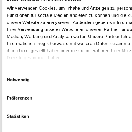
Wir verwenden Cookies, um Inhalte und Anzeigen zu persona
Sortieren nach
Beliebtheit
Sortieren nach
Name
Funktionen für soziale Medien anbieten zu können und die Zug
Sortieren nach
Preis
unsere Website zu analysieren.
Außerdem geben wir Informa
Sortieren nach
Datum
Ihrer Verwendung unserer Website an unseren Partner für so
Sortieren nach
Beliebtheit
Sortieren nach
Bewertung
Medien, Werbung und Analysen weiter.
Unsere Partner führe
Informationen möglicherweise mit weiteren Daten zusammen,
ihnen bereitgestellt haben oder die sie im Rahmen Ihrer Nut
Zeige
12 Produkte
Dienste gesammelt haben.
Zeige
12 Produkte
Zeige
24 Produkte
Zeige
36 Produkte
Einwilligungsauswahl
Notwendig
Präferenzen
Statistiken