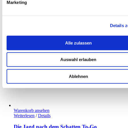
Marketing
Details 
Alle zulassen
Auswahl erlauben
Ablehnen
Warenkorb ansehen
Weiterlesen
/
Details
Die Jagd nach dem Schatten To-Go