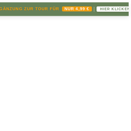
|
✦
NG ZUR TOUR FÜR
NUR 4,99 €
HIER KLICKEN ➔