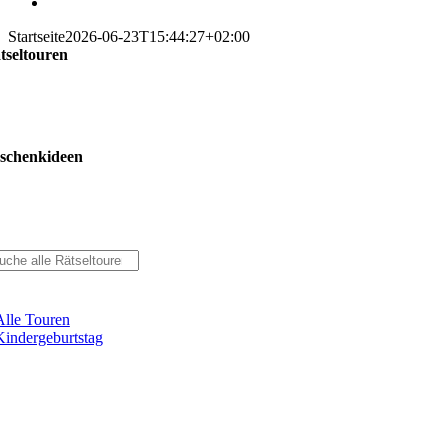
Startseite
2026-06-23T15:44:27+02:00
tseltouren
schenkideen
Alle Touren
Kindergeburtstag