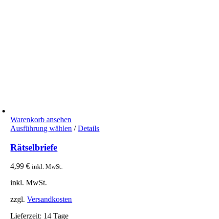
Warenkorb ansehen
Dieses
Ausführung wählen
/
Details
Produkt
weist
Rätselbriefe
mehrere
Varianten
4,99
€
inkl. MwSt.
auf.
Die
inkl. MwSt.
Optionen
können
zzgl.
Versandkosten
auf
der
Lieferzeit:
14 Tage