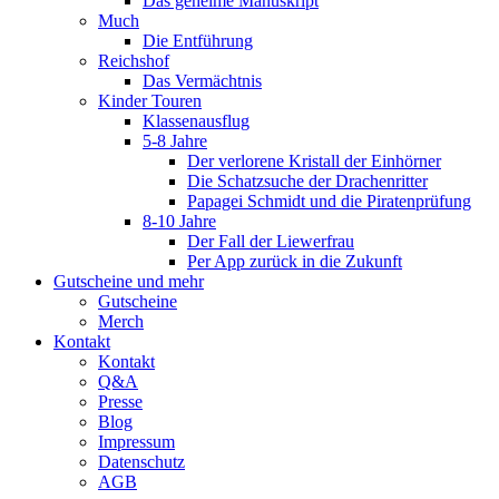
Das geheime Manuskript
Much
Die Entführung
Reichshof
Das Vermächtnis
Kinder Touren
Klassenausflug
5-8 Jahre
Der verlorene Kristall der Einhörner
Die Schatzsuche der Drachenritter
Papagei Schmidt und die Piratenprüfung
8-10 Jahre
Der Fall der Liewerfrau
Per App zurück in die Zukunft
Gutscheine und mehr
Gutscheine
Merch
Kontakt
Kontakt
Q&A
Presse
Blog
Impressum
Datenschutz
AGB