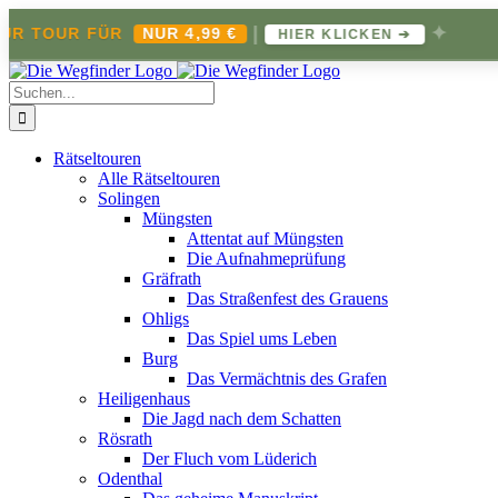
|
✦
UR FÜR
NUR 4,99 €
JET
HIER KLICKEN ➔
Zum
Inhalt
Suche
springen
nach:
Rätseltouren
Alle Rätseltouren
Solingen
Müngsten
Attentat auf Müngsten
Die Aufnahmeprüfung
Gräfrath
Das Straßenfest des Grauens
Ohligs
Das Spiel ums Leben
Burg
Das Vermächtnis des Grafen
Heiligenhaus
Die Jagd nach dem Schatten
Rösrath
Der Fluch vom Lüderich
Odenthal