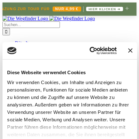
|
✦
ÄNZUNG ZUR TOUR FÜR
NUR 4,99 €
HIER KLICKEN ➔
Zum
Inhalt
Suche
springen
nach:
Rätseltouren
Alle Rätseltouren
Solingen
Müngsten
Attentat auf Müngsten
Die Aufnahmeprüfung
Diese Webseite verwendet Cookies
Gräfrath
Das Straßenfest des Grauens
Wir verwenden Cookies, um Inhalte und Anzeigen zu
Ohligs
personalisieren, Funktionen für soziale Medien anbieten
Das Spiel ums Leben
zu können und die Zugriffe auf unsere Website zu
Burg
Das Vermächtnis des Grafen
analysieren.
Außerdem geben wir Informationen zu Ihrer
Heiligenhaus
Verwendung unserer Website an unseren Partner für
Die Jagd nach dem Schatten
soziale Medien, Werbung und Analysen weiter.
Unsere
Rösrath
Der Fluch vom Lüderich
Partner führen diese Informationen möglicherweise mit
Odenthal
weiteren Daten zusammen, die Sie ihnen bereitgestellt
Das geheime Manuskript