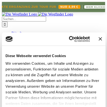
|
EKTE ERGÄNZUNG ZUR TOUR FÜR
NUR 4,99 €
HIER KLICKEN
Zum
Inhalt
Suche
springen
nach:
Rätseltouren
Alle Rätseltouren
Solingen
Müngsten
Attentat auf Müngsten
Die Aufnahmeprüfung
Diese Webseite verwendet Cookies
Gräfrath
Das Straßenfest des Grauens
Wir verwenden Cookies, um Inhalte und Anzeigen zu
Ohligs
personalisieren, Funktionen für soziale Medien anbieten
Das Spiel ums Leben
zu können und die Zugriffe auf unsere Website zu
Burg
Das Vermächtnis des Grafen
analysieren.
Außerdem geben wir Informationen zu Ihrer
Heiligenhaus
Verwendung unserer Website an unseren Partner für
Die Jagd nach dem Schatten
soziale Medien, Werbung und Analysen weiter.
Unsere
Rösrath
Der Fluch vom Lüderich
Partner führen diese Informationen möglicherweise mit
Odenthal
weiteren Daten zusammen, die Sie ihnen bereitgestellt
Das geheime Manuskript