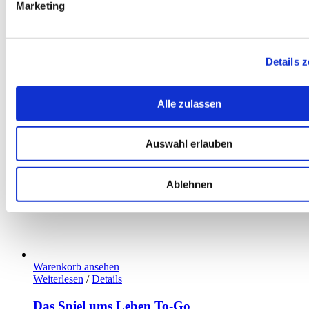
Marketing
Details 
Alle zulassen
Auswahl erlauben
Ablehnen
Warenkorb ansehen
Weiterlesen
/
Details
Das Spiel ums Leben To-Go