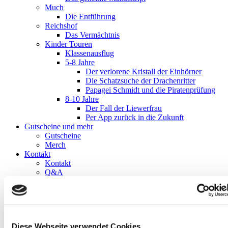
Much
Die Entführung
Reichshof
Das Vermächtnis
Kinder Touren
Klassenausflug
5-8 Jahre
Der verlorene Kristall der Einhörner
Die Schatzsuche der Drachenritter
Papagei Schmidt und die Piratenprüfung
8-10 Jahre
Der Fall der Liewerfrau
Per App zurück in die Zukunft
Gutscheine und mehr
Gutscheine
Merch
Kontakt
Kontakt
Q&A
Presse
Blog
Impressum
Datenschutz
AGB
Diese Webseite verwendet Cookies