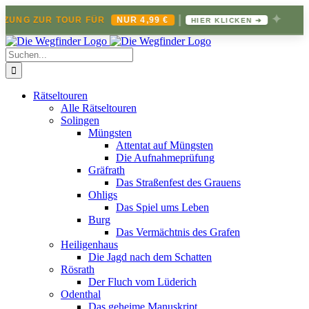
|
✦
ZUNG ZUR TOUR FÜR
NUR 4,99 €
HIER KLICKEN ➔
Zum
Inhalt
Suche
springen
nach:
Rätseltouren
Alle Rätseltouren
Solingen
Müngsten
Attentat auf Müngsten
Die Aufnahmeprüfung
Gräfrath
Das Straßenfest des Grauens
Ohligs
Das Spiel ums Leben
Burg
Das Vermächtnis des Grafen
Heiligenhaus
Die Jagd nach dem Schatten
Rösrath
Der Fluch vom Lüderich
Odenthal
Das geheime Manuskript