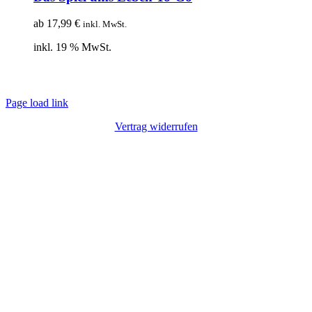
ab
17,99
€
inkl. MwSt.
inkl. 19 % MwSt.
© Copyright 2012 – 2020 | Webdesign von
Lotus Marketing
| Alle Rechte
vorbehalten |
Impressum
|
Datenschutz
Page load link
Vertrag widerrufen
Nach
oben