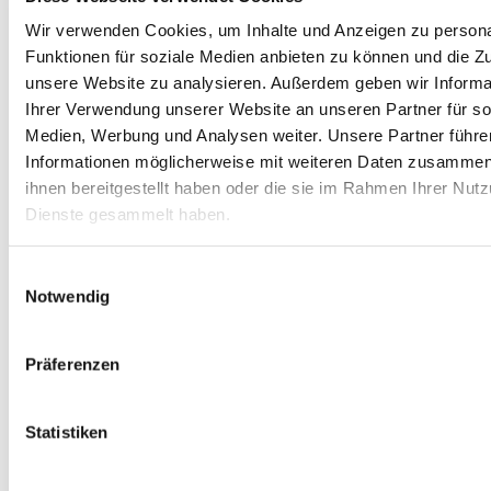
Wir verwenden Cookies, um Inhalte und Anzeigen zu persona
Sortieren nach
Beliebtheit
Sortieren nach
Name
Funktionen für soziale Medien anbieten zu können und die Zug
Sortieren nach
Preis
unsere Website zu analysieren.
Außerdem geben wir Informa
Sortieren nach
Datum
Ihrer Verwendung unserer Website an unseren Partner für so
Sortieren nach
Beliebtheit
Sortieren nach
Bewertung
Medien, Werbung und Analysen weiter.
Unsere Partner führe
Informationen möglicherweise mit weiteren Daten zusammen,
ihnen bereitgestellt haben oder die sie im Rahmen Ihrer Nut
Zeige
12 Produkte
Dienste gesammelt haben.
Zeige
12 Produkte
Zeige
24 Produkte
Zeige
36 Produkte
Einwilligungsauswahl
Notwendig
Präferenzen
Statistiken