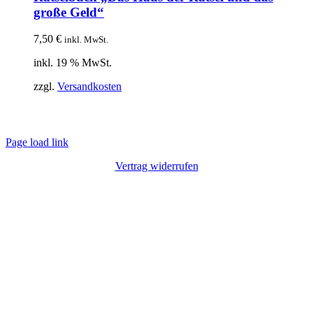
große Geld“
7,50
€
inkl. MwSt.
inkl. 19 % MwSt.
zzgl.
Versandkosten
© Copyright 2012 – 2020 | Webdesign von
Lotus Marketing
| Alle Rechte
vorbehalten |
Impressum
|
Datenschutz
Page load link
Vertrag widerrufen
Nach
oben