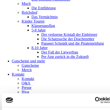
Much
Die Entführung
Reichshof
Das Vermächtnis
Kinder Touren
Klassenausflug
5-8 Jahre
Der verlorene Kristall der Einhörner
Die Schatzsuche der Drachenritter
Papagei Schmidt und die Piratenprüfung
8-10 Jahre
Der Fall der Liewerfrau
Per App zurück in die Zukunft
Gutscheine und mehr
Gutscheine
Merch
Kontakt
Kontakt
Q&A
Presse
Blog
Impressum
Datenschutz
AGB