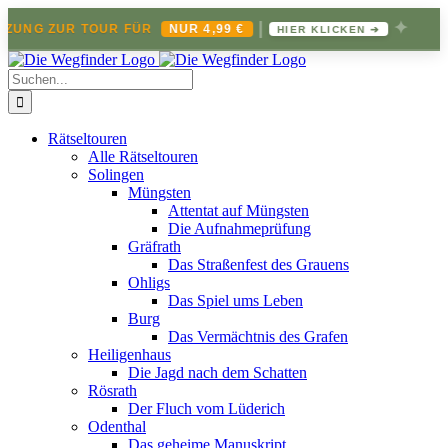
|
✦
ZUNG ZUR TOUR FÜR
NUR 4,99 €
HIER KLICKEN ➔
Zum
Inhalt
Suche
springen
nach:
Rätseltouren
Alle Rätseltouren
Solingen
Müngsten
Attentat auf Müngsten
Die Aufnahmeprüfung
Gräfrath
Das Straßenfest des Grauens
Ohligs
Das Spiel ums Leben
Burg
Das Vermächtnis des Grafen
Heiligenhaus
Die Jagd nach dem Schatten
Rösrath
Der Fluch vom Lüderich
Odenthal
Das geheime Manuskript