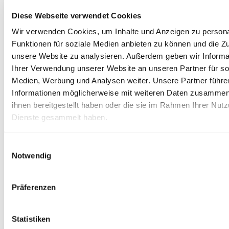
Diese Webseite verwendet Cookies
Sortieren nach
Beliebtheit
Sortieren nach
Name
Wir verwenden Cookies, um Inhalte und Anzeigen zu persona
Sortieren nach
Preis
Funktionen für soziale Medien anbieten zu können und die Zug
Sortieren nach
Datum
Sortieren nach
Beliebtheit
unsere Website zu analysieren.
Außerdem geben wir Informa
Sortieren nach
Bewertung
Ihrer Verwendung unserer Website an unseren Partner für so
Medien, Werbung und Analysen weiter.
Unsere Partner führe
Informationen möglicherweise mit weiteren Daten zusammen,
Zeige
12 Produkte
ihnen bereitgestellt haben oder die sie im Rahmen Ihrer Nut
Zeige
12 Produkte
Zeige
24 Produkte
Dienste gesammelt haben.
Zeige
36 Produkte
Einwilligungsauswahl
Notwendig
Präferenzen
Statistiken