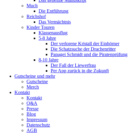
Das geheime Manuskript
Much
Die Entführung
Reichshof
Das Vermächtnis
Kinder Touren
Klassenausflug
5-8 Jahre
Der verlorene Kristall der Einhörner
Die Schatzsuche der Drachenritter
Papagei Schmidt und die Piratenprüfung
8-10 Jahre
Der Fall der Liewerfrau
Per App zurück in die Zukunft
Gutscheine und mehr
Gutscheine
Merch
Kontakt
Kontakt
Q&A
Presse
Blog
Impressum
Datenschutz
AGB