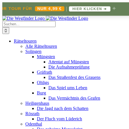
|
✦
TOUR FÜR
NUR 4,99 €
J
HIER KLICKEN ➔
Zum
Inhalt
Suche
springen
nach:
Rätseltouren
Alle Rätseltouren
Solingen
Müngsten
Attentat auf Müngsten
Die Aufnahmeprüfung
Gräfrath
Das Straßenfest des Grauens
Ohligs
Das Spiel ums Leben
Burg
Das Vermächtnis des Grafen
Heiligenhaus
Die Jagd nach dem Schatten
Rösrath
Der Fluch vom Lüderich
Odenthal