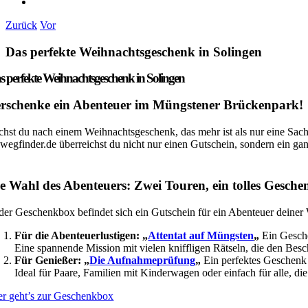
Zurück
Vor
Das perfekte Weihnachtsgeschenk in Solingen
s perfekte Weihnachtsgeschenk in Solingen
rschenke ein Abenteuer im Müngstener Brückenpark!
chst du nach einem Weihnachtsgeschenk, das mehr ist als nur eine Sac
ewegfinder.de überreichst du nicht nur einen Gutschein, sondern ein 
e Wahl des Abenteuers: Zwei Touren, ein tolles Gesche
 der Geschenkbox befindet sich ein Gutschein für ein Abenteuer deine
Für die Abenteuerlustigen: „
Attentat auf Müngsten
„
Ein Gesche
Eine spannende Mission mit vielen kniffligen Rätseln, die den Besc
Für Genießer: „
Die Aufnahmeprüfung
„
Ein perfektes Geschenk f
Ideal für Paare, Familien mit Kinderwagen oder einfach für alle, d
er geht’s zur Geschenkbox