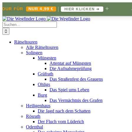
|
✦
 FÜR
NUR 4,99 €
JETZ
HIER KLICKEN ➔
Zum
Inhalt
Suche
springen
nach:
Rätseltouren
Alle Rätseltouren
Solingen
Müngsten
Attentat auf Müngsten
Die Aufnahmeprüfung
Gräfrath
Das Straßenfest des Grauens
Ohligs
Das Spiel ums Leben
Burg
Das Vermächtnis des Grafen
Heiligenhaus
Die Jagd nach dem Schatten
Rösrath
Der Fluch vom Lüderich
Odenthal