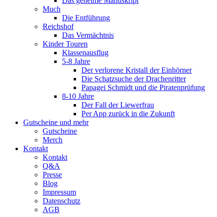
Das geheime Manuskript
Much
Die Entführung
Reichshof
Das Vermächtnis
Kinder Touren
Klassenausflug
5-8 Jahre
Der verlorene Kristall der Einhörner
Die Schatzsuche der Drachenritter
Papagei Schmidt und die Piratenprüfung
8-10 Jahre
Der Fall der Liewerfrau
Per App zurück in die Zukunft
Gutscheine und mehr
Gutscheine
Merch
Kontakt
Kontakt
Q&A
Presse
Blog
Impressum
Datenschutz
AGB