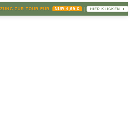
|
✦
 ZUR TOUR FÜR
NUR 4,99 €
HIER KLICKEN ➔