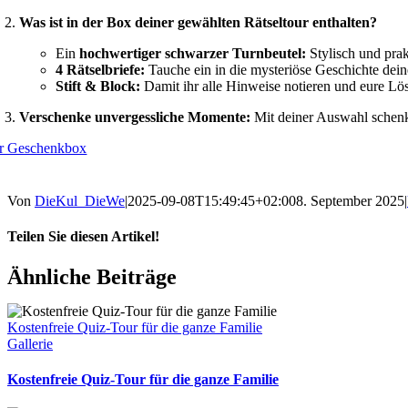
Was ist in der Box deiner gewählten Rätseltour enthalten?
Ein
hochwertiger schwarzer Turnbeutel:
Stylisch und prak
4 Rätselbriefe:
Tauche ein in die mysteriöse Geschichte dein
Stift & Block:
Damit ihr alle Hinweise notieren und eure Lös
Verschenke unvergessliche Momente:
Mit deiner Auswahl schenks
r Geschenkbox
Von
DieKul_DieWe
|
2025-09-08T15:49:45+02:00
8. September 2025
|
Teilen Sie diesen Artikel!
Facebook
X
Reddit
LinkedIn
WhatsApp
Telegram
Tumblr
Pinterest
Vk
Xing
E-
Ähnliche Beiträge
Mail
Kostenfreie Quiz-Tour für die ganze Familie
Gallerie
Kostenfreie Quiz-Tour für die ganze Familie