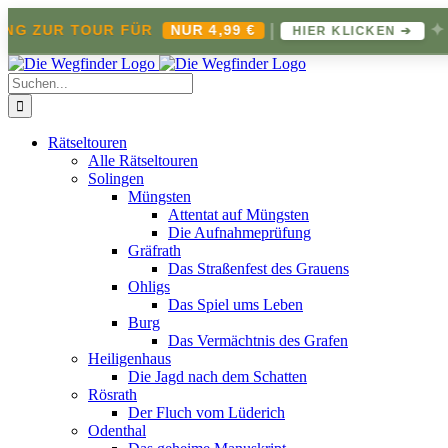
|
✦
R TOUR FÜR
NUR 4,99 €
HIER KLICKEN ➔
Zum
Inhalt
Suche
springen
nach:
Rätseltouren
Alle Rätseltouren
Solingen
Müngsten
Attentat auf Müngsten
Die Aufnahmeprüfung
Gräfrath
Das Straßenfest des Grauens
Ohligs
Das Spiel ums Leben
Burg
Das Vermächtnis des Grafen
Heiligenhaus
Die Jagd nach dem Schatten
Rösrath
Der Fluch vom Lüderich
Odenthal