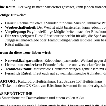
ine Route:
Der Weg ist nicht barrierefrei gestaltet, kann jedoch tr
chtige Hinweise:
Dauer:
Rechne mit etwa 2 Stunden für deine Mission, inklusive Pa
Wegbeschaffenheit:
Der Weg ist nicht barrierefrei, kann jedoch 
Verpflegung:
Es gibt vielfältige Möglichkeiten, nach der Rätseltou
Für wen geeignet:
Diese Rätseltour ist perfekt für alle, die Spaß
Junggesellenabschiede oder Teambuilding-Events ist diese Tour be
Rätsel mithelfen
rum du diese Tour lieben wirst:
Nervenkitzel garantiert:
Erlebt einen packenden Wettlauf gegen di
Heimat neu entdecken:
Erkundet bekannte und versteckte Orte in 
Teamwork zählt:
Meistert die Herausforderungen gemeinsam mit
Fesselnde Rätsel:
Freut euch auf abwechslungsreiche Aufgaben, die
TARTORT:
Kulturbüro Heiligenhaus, Hauptstraße 157 Heiligenhaus
s Ticket mit dem QR-Code zur Rätseltour bekommt ihr mit der abgesch
AS BENÖTIGT IHR
n Smartphone mit Datenvolumen und einem vollen Akku
rauf wartest du noch? Stürzt euch in das Abenteuer und helft, d