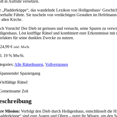
adt in Aufruhr versetzen.
e „Pladderköppe“, das wandelnde Lexikon von Heiligenhaus‘ Geschic
eberhafte Fährte. Sie tuscheln von verdächtigen Gestalten im Hefelman
 alten Kirche.
ch Vorsicht! Der Dieb ist gerissen und versucht, seine Spuren zu ver
iligenhaus. Löst knifflige Rätsel und kombiniert eure Erkenntnisse mit
tefaktes für seine dunklen Zwecke zu nutzen.
b
24,99
€
inkl. MwSt.
kl. 19 % MwSt.
tegories:
Alle Rätseltouren
,
Vollversionen
Spannender Spaziergang
Vielfältige Rätsel
Gemeinsame Zeit
eschreibung
re Mission:
Verfolgt den Dieb durch Heiligenhaus, entschlüsselt die Hi
ladderköppe“ sind eure Augen und Ohren – nutzt ihr Wissen, um den S