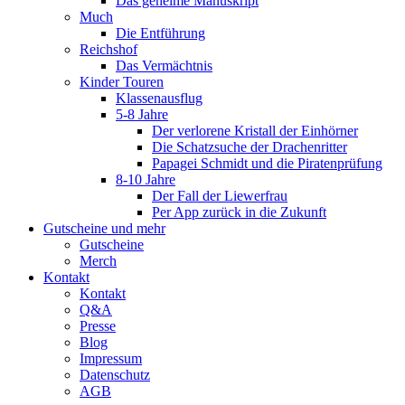
Das geheime Manuskript
Much
Die Entführung
Reichshof
Das Vermächtnis
Kinder Touren
Klassenausflug
5-8 Jahre
Der verlorene Kristall der Einhörner
Die Schatzsuche der Drachenritter
Papagei Schmidt und die Piratenprüfung
8-10 Jahre
Der Fall der Liewerfrau
Per App zurück in die Zukunft
Gutscheine und mehr
Gutscheine
Merch
Kontakt
Kontakt
Q&A
Presse
Blog
Impressum
Datenschutz
AGB