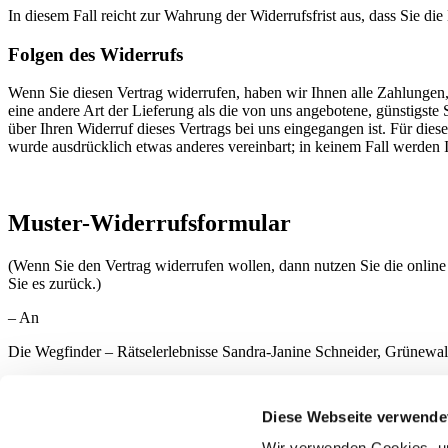
In diesem Fall reicht zur Wahrung der Widerrufsfrist aus, dass Sie di
Folgen des Widerrufs
Wenn Sie diesen Vertrag widerrufen, haben wir Ihnen alle Zahlungen, 
eine andere Art der Lieferung als die von uns angebotene, günstigst
über Ihren Widerruf dieses Vertrags bei uns eingegangen ist. Für die
wurde ausdrücklich etwas anderes vereinbart; in keinem Fall werden
Muster-Widerrufsformular
(Wenn Sie den Vertrag widerrufen wollen, dann nutzen Sie die online 
Sie es zurück.)
– An
Die Wegfinder – Rätselerlebnisse Sandra-Janine Schneider, Grünewa
– Hiermit widerrufe(n) ich/wir (*) den von mir/uns (*) abgeschlossen
Diese Webseite verwende
– Bestellt am (*)/erhalten am (*)
Wir verwenden Cookies, um