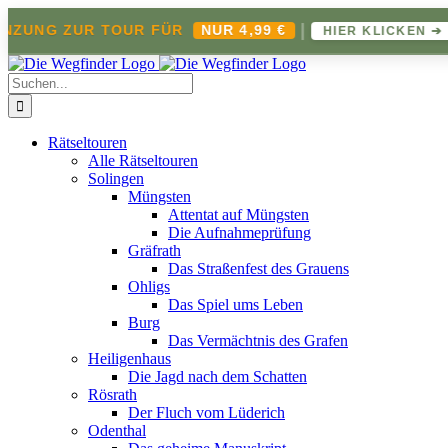
|
ZUNG ZUR TOUR FÜR
NUR 4,99 €
HIER KLICKEN ➔
Zum
Inhalt
Suche
springen
nach:
Rätseltouren
Alle Rätseltouren
Solingen
Müngsten
Attentat auf Müngsten
Die Aufnahmeprüfung
Gräfrath
Das Straßenfest des Grauens
Ohligs
Das Spiel ums Leben
Burg
Das Vermächtnis des Grafen
Heiligenhaus
Die Jagd nach dem Schatten
Rösrath
Der Fluch vom Lüderich
Odenthal