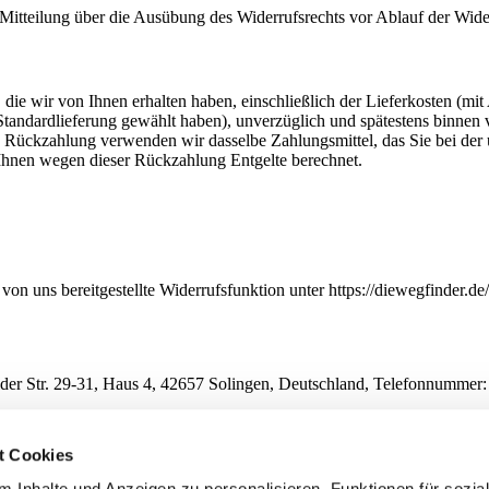
e Mitteilung über die Ausübung des Widerrufsrechts vor Ablauf der Wide
die wir von Ihnen erhalten haben, einschließlich der Lieferkosten (mit
e Standardlieferung gewählt haben), unverzüglich und spätestens binne
se Rückzahlung verwenden wir dasselbe Zahlungsmittel, das Sie bei der 
 Ihnen wegen dieser Rückzahlung Entgelte berechnet.
von uns bereitgestellte Widerrufsfunktion unter https://diewegfinder.d
lder Str. 29-31, Haus 4, 42657 Solingen, Deutschland, Telefonnummer
en Vertrag über den Kauf der folgenden Waren (*)/ die Erbringung der 
t Cookies
 Inhalte und Anzeigen zu personalisieren, Funktionen für sozia