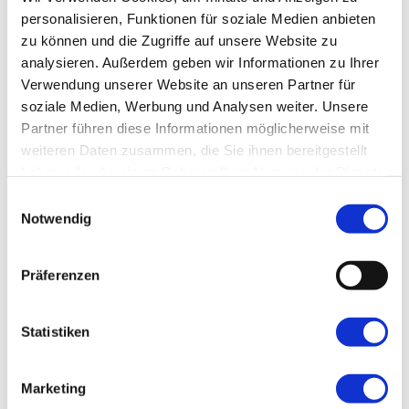
personalisieren, Funktionen für soziale Medien anbieten
zu können und die Zugriffe auf unsere Website zu
analysieren.
Außerdem geben wir Informationen zu Ihrer
Verwendung unserer Website an unseren Partner für
soziale Medien, Werbung und Analysen weiter.
Unsere
Partner führen diese Informationen möglicherweise mit
weiteren Daten zusammen, die Sie ihnen bereitgestellt
haben oder die sie im Rahmen Ihrer Nutzung der Dienste
gesammelt haben.
Einwilligungsauswahl
Notwendig
3 Freizeittipps ab 2 Personen in Solingen
Präferenzen
3 Freizeittipps für Freunde in Solingen Solingen
bietet [...]
Statistiken
Von
DieKul_DieWe
|
12. August
Marketing
2024
|
Uncategorized
|
0 Kommentare