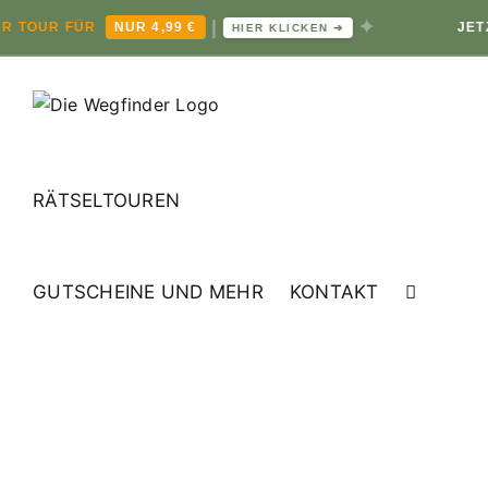
|
✦
 TOUR FÜR
NUR 4,99 €
JETZT
HIER KLICKEN ➔
Zum
Inhalt
springen
RÄTSELTOUREN
GUTSCHEINE UND MEHR
KONTAKT