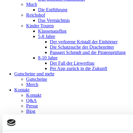
Much
Die Entführung
Reichshof
Das Vermächtnis
Kinder Touren
Klassenausflug
5-8 Jahre
Der verlorene Kristall der Einhörner
Die Schatzsuche der Drachenritter
Papagei Schmidt und die Piratenprüfung
8-10 Jahre
Der Fall der Liewerfrau
Per App zurück in die Zukunft
Gutscheine und mehr
Gutscheine
Merch
Kontakt
Kontakt
Q&A
Presse
Blog
Impressum
Datenschutz
AGB