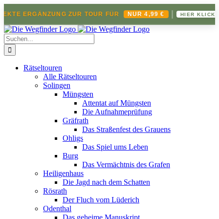
|
FEKTE ERGÄNZUNG ZUR TOUR FÜR
NUR 4,99 €
HIER KLICKEN
Zum
Inhalt
Suche
springen
nach:
Rätseltouren
Alle Rätseltouren
Solingen
Müngsten
Attentat auf Müngsten
Die Aufnahmeprüfung
Gräfrath
Das Straßenfest des Grauens
Ohligs
Das Spiel ums Leben
Burg
Das Vermächtnis des Grafen
Heiligenhaus
Die Jagd nach dem Schatten
Rösrath
Der Fluch vom Lüderich
Odenthal
Das geheime Manuskript