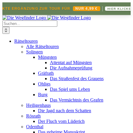
|
EKTE ERGÄNZUNG ZUR TOUR FÜR
NUR 4,99 €
HIER KLICKEN 
Zum
Inhalt
Suche
springen
nach:
Rätseltouren
Alle Rätseltouren
Solingen
Müngsten
Attentat auf Müngsten
Die Aufnahmeprüfung
Gräfrath
Das Straßenfest des Grauens
Ohligs
Das Spiel ums Leben
Burg
Das Vermächtnis des Grafen
Heiligenhaus
Die Jagd nach dem Schatten
Rösrath
Der Fluch vom Lüderich
Odenthal
Das geheime Manuskript