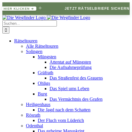
✦
–
JETZT RÄTSELBRIEFE SICHERN
HIER KLICKEN ➔
Zum
Inhalt
Suche
springen
nach:
Rätseltouren
Alle Rätseltouren
Solingen
Müngsten
Attentat auf Müngsten
Die Aufnahmeprüfung
Gräfrath
Das Straßenfest des Grauens
Ohligs
Das Spiel ums Leben
Burg
Das Vermächtnis des Grafen
Heiligenhaus
Die Jagd nach dem Schatten
Rösrath
Der Fluch vom Lüderich
Odenthal
Das geheime Manuskript