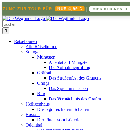
|
ZUNG ZUR TOUR FÜR
NUR 4,99 €
HIER KLICKEN ➔
Zum
Inhalt
Suche
springen
nach:
Rätseltouren
Alle Rätseltouren
Solingen
Müngsten
Attentat auf Müngsten
Die Aufnahmeprüfung
Gräfrath
Das Straßenfest des Grauens
Ohligs
Das Spiel ums Leben
Burg
Das Vermächtnis des Grafen
Heiligenhaus
Die Jagd nach dem Schatten
Rösrath
Der Fluch vom Lüderich
Odenthal