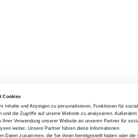
t Cookies
euer im Bergischen Land!
 Inhalte und Anzeigen zu personalisieren, Funktionen für sozia
 und die Zugriffe auf unsere Website zu analysieren.
Außerdem
benteuer im Bergischen Land!
u Ihrer Verwendung unserer Website an unseren Partner für sozi
vergessliches Abenteuer im Bergischen Lan
ysen weiter.
Unsere Partner führen diese Informationen
en Daten zusammen, die Sie ihnen bereitgestellt haben oder die 