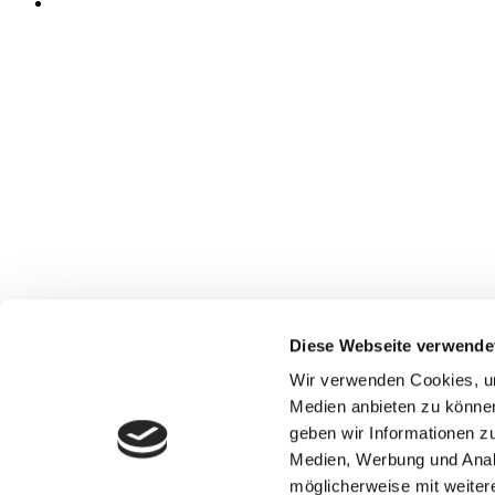
Diese Webseite verwende
Junggesellenabschied mal anders: Euer unvergessliches Abent
Gallerie
Wir verwenden Cookies, um
Medien anbieten zu können
Junggesellenabschied mal anders: Euer unvergessliches A
geben wir Informationen z
Junggesellenabschied mal anders: Euer un
Medien, Werbung und Anal
möglicherweise mit weiter