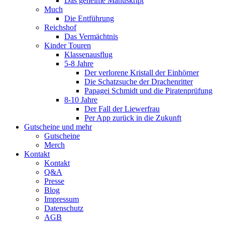
Das geheime Manuskript
Much
Die Entführung
Reichshof
Das Vermächtnis
Kinder Touren
Klassenausflug
5-8 Jahre
Der verlorene Kristall der Einhörner
Die Schatzsuche der Drachenritter
Papagei Schmidt und die Piratenprüfung
8-10 Jahre
Der Fall der Liewerfrau
Per App zurück in die Zukunft
Gutscheine und mehr
Gutscheine
Merch
Kontakt
Kontakt
Q&A
Presse
Blog
Impressum
Datenschutz
AGB