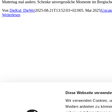
Muttertag mal anders: Schenke unvergessliche Momente im Bergische
Von
DieKul_DieWe
|
2025-08-21T13:52:03+02:00
5. Mai 2025
|
Uncate
Weiterlesen
Freizeitspaß für zwei: Abenteuer unter 40€ in NRW
Diese Webseite verwende
Gallerie
Wir verwenden Cookies, um
Medien anbieten zu können
Freizeitspaß für zwei: Abenteuer unter 40€ in NRW