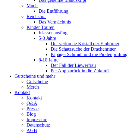
Das geheime Manuskript
Much
Die Entführung
Reichshof
Das Vermächtnis
Kinder Touren
Klassenausflug
5-8 Jahre
Der verlorene Kristall der Einhörner
Die Schatzsuche der Drachenritter
Papagei Schmidt und die Piratenprüfung
8-10 Jahre
Der Fall der Liewerfrau
Per App zurück in die Zukunft
Gutscheine und mehr
Gutscheine
Merch
Kontakt
Kontakt
Q&A
Presse
Blog
Impressum
Datenschutz
AGB