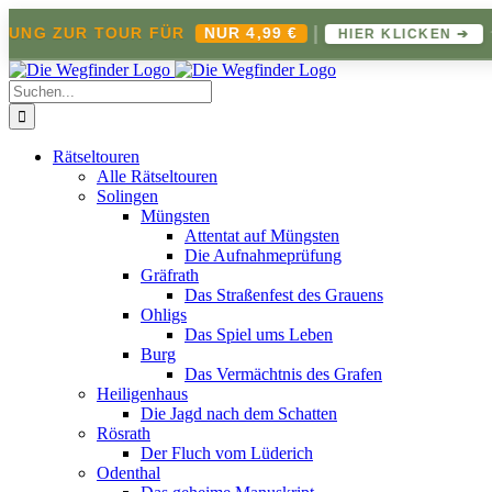
|
✦
NG ZUR TOUR FÜR
NUR 4,99 €
HIER KLICKEN ➔
Zum
Inhalt
Suche
springen
nach:
Rätseltouren
Alle Rätseltouren
Solingen
Müngsten
Attentat auf Müngsten
Die Aufnahmeprüfung
Gräfrath
Das Straßenfest des Grauens
Ohligs
Das Spiel ums Leben
Burg
Das Vermächtnis des Grafen
Heiligenhaus
Die Jagd nach dem Schatten
Rösrath
Der Fluch vom Lüderich
Odenthal