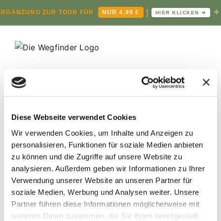
|
✦
ERGÄNZUNG ZUR TOUR FÜR
NUR 4,99 €
HIER KLICKEN ➔
Zum
Inhalt
springen
RÄTSELTOUREN
Diese Webseite verwendet Cookies
GUTSCHEINE UND MEHR
KONTAKT
Wir verwenden Cookies, um Inhalte und Anzeigen zu
personalisieren, Funktionen für soziale Medien anbieten
zu können und die Zugriffe auf unsere Website zu
analysieren.
Außerdem geben wir Informationen zu Ihrer
Verwendung unserer Website an unseren Partner für
soziale Medien, Werbung und Analysen weiter.
Unsere
Partner führen diese Informationen möglicherweise mit
weiteren Daten zusammen, die Sie ihnen bereitgestellt