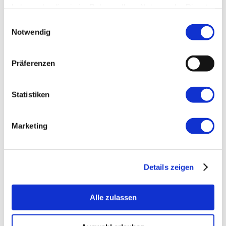
haben oder die sie im Rahmen Ihrer Nutzung der Dienste
gesammelt haben.
Einwilligungsauswahl
Notwendig
Präferenzen
Statistiken
Marketing
Außergewöhnliche Unternehmungen für Paare
Details zeigen
Außergewöhnliche Unternehmungen für Paare
Valentinstag in Heiligenhaus: Gemeinsam [...]
Alle zulassen
Von
DieKul_DieWe
|
23. Januar