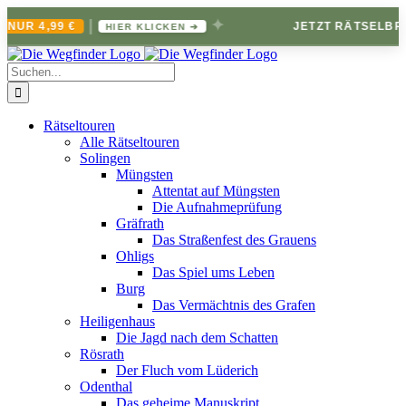
|
✦
NUR 4,99 €
JETZT RÄTSELBRI
HIER KLICKEN ➔
Zum
Inhalt
Suche
springen
nach:
Rätseltouren
Alle Rätseltouren
Solingen
Müngsten
Attentat auf Müngsten
Die Aufnahmeprüfung
Gräfrath
Das Straßenfest des Grauens
Ohligs
Das Spiel ums Leben
Burg
Das Vermächtnis des Grafen
Heiligenhaus
Die Jagd nach dem Schatten
Rösrath
Der Fluch vom Lüderich
Odenthal
Das geheime Manuskript