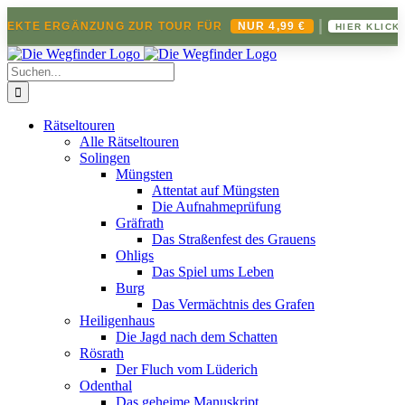
|
FEKTE ERGÄNZUNG ZUR TOUR FÜR
NUR 4,99 €
HIER KLICKE
Zum
Inhalt
Suche
springen
nach:
Rätseltouren
Alle Rätseltouren
Solingen
Müngsten
Attentat auf Müngsten
Die Aufnahmeprüfung
Gräfrath
Das Straßenfest des Grauens
Ohligs
Das Spiel ums Leben
Burg
Das Vermächtnis des Grafen
Heiligenhaus
Die Jagd nach dem Schatten
Rösrath
Der Fluch vom Lüderich
Odenthal
Das geheime Manuskript