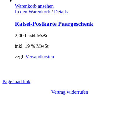
Warenkorb ansehen
In den Warenkorb
/
Details
Rätsel-Postkarte Paargeschenk
2,00
€
inkl. MwSt.
inkl. 19 % MwSt.
zzgl.
Versandkosten
© Copyright 2012 – 2020 | Webdesign von
Lotus Marketing
| Alle Rechte
vorbehalten |
Impressum
|
Datenschutz
Page load link
Vertrag widerrufen
Nach
oben