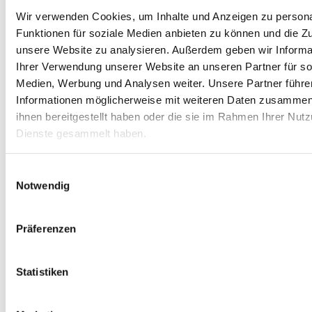
Familie
Wir verwenden Cookies, um Inhalte und Anzeigen zu persona
Funktionen für soziale Medien anbieten zu können und die Zug
2,00
€
inkl. MwSt.
unsere Website zu analysieren.
Außerdem geben wir Informa
inkl. 19 % MwSt.
Ihrer Verwendung unserer Website an unseren Partner für so
Medien, Werbung und Analysen weiter.
Unsere Partner führe
zzgl.
Versandkosten
Informationen möglicherweise mit weiteren Daten zusammen,
ihnen bereitgestellt haben oder die sie im Rahmen Ihrer Nut
Dienste gesammelt haben.
Einwilligungsauswahl
Notwendig
Präferenzen
Statistiken