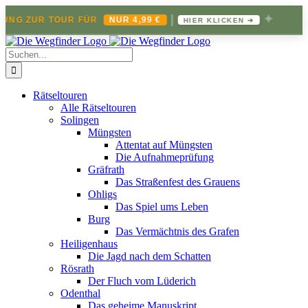
|
✦
NG ZUR TOUR FÜR
NUR 4,99 €
HIER KLICKEN ➔
Zum
Inhalt
Suche
springen
nach:
Rätseltouren
Alle Rätseltouren
Solingen
Müngsten
Attentat auf Müngsten
Die Aufnahmeprüfung
Gräfrath
Das Straßenfest des Grauens
Ohligs
Das Spiel ums Leben
Burg
Das Vermächtnis des Grafen
Heiligenhaus
Die Jagd nach dem Schatten
Rösrath
Der Fluch vom Lüderich
Odenthal
Das geheime Manuskript