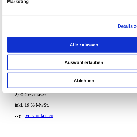
Marketing
Details 
Alle zulassen
Auswahl erlauben
Warenkorb ansehen
In den Warenkorb
/
Details
Ablehnen
Rätsel-Postkarte „hab dich lieb“
2,00
€
inkl. MwSt.
inkl. 19 % MwSt.
zzgl.
Versandkosten