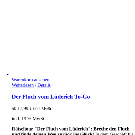
Warenkorb ansehen
Weiterlesen
/
Details
Der Fluch vom Lüderich To-Go
ab
17,99
€
inkl. MwSt.
inkl. 19 % MwSt.
Rätseltour "Der Fluch vom Lüderich": Breche den Fluch
und finde deinen Weg zurück ins Glück!
In dem Geschäft für