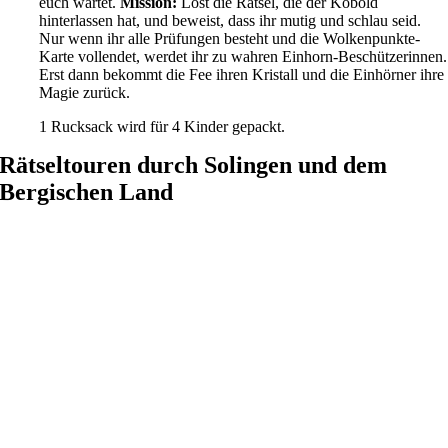
euch wartet.
Mission:
Löst die Rätsel, die der Kobold
hinterlassen hat, und beweist, dass ihr mutig und schlau seid.
Nur wenn ihr alle Prüfungen besteht und die Wolkenpunkte-
Karte vollendet, werdet ihr zu wahren Einhorn-Beschützerinnen.
Erst dann bekommt die Fee ihren Kristall und die Einhörner ihre
Magie zurück.
1 Rucksack wird für 4 Kinder gepackt.
Rätseltouren durch Solingen und dem
Bergischen Land