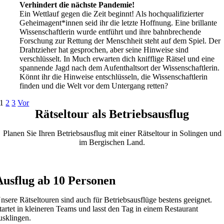
Verhindert die nächste Pandemie!
Ein Wettlauf gegen die Zeit beginnt! Als hochqualifizierter
Geheimagent*innen seid ihr die letzte Hoffnung. Eine brillante
Wissenschaftlerin wurde entführt und ihre bahnbrechende
Forschung zur Rettung der Menschheit steht auf dem Spiel. Der
Drahtzieher hat gesprochen, aber seine Hinweise sind
verschlüsselt. In Much erwarten dich knifflige Rätsel und eine
spannende Jagd nach dem Aufenthaltsort der Wissenschaftlerin.
Könnt ihr die Hinweise entschlüsseln, die Wissenschaftlerin
finden und die Welt vor dem Untergang retten?
1
2
3
Vor
Rätseltour als Betriebsausflug
Planen Sie Ihren Betriebsausflug mit einer Rätseltour in Solingen und
im Bergischen Land.
Jetzt buchen
Ausflug ab 10 Personen
nsere Rätseltouren sind auch für Betriebsausflüge bestens geeignet.
tartet in kleineren Teams und lasst den Tag in einem Restaurant
usklingen.