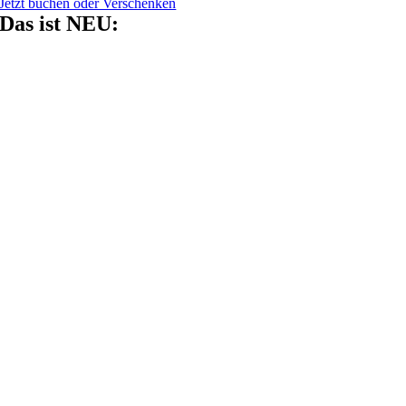
Jetzt buchen oder Verschenken
Das ist NEU: