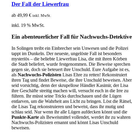
Der Fall der Liewerfrau
ab
49,99
€
inkl. MwSt.
inkl. 19 % MwSt.
Ein abenteuerlicher Fall für Nachwuchs-Detektive
In Solingen treibt ein Einbrecher sein Unwesen und die Polizei
tappt im Dunkeln. Der neueste, ungelöste Fall ist besonders
mysteriös – die beliebte Liewerfrau Lisa, die mit ihren Körben
die Stadt beliefert, wurde festgenommen. Die Beweise sprechen
gegen sie, doch sie beteuert ihre Unschuld. Eure Aufgabe ist es,
als
Nachwuchs-Polizisten
Lisas Ehre zu retten! Rekonstruiert
ihren Tag und findet Beweise, die ihre Unschuld beweisen. Aber
seid vorsichtig, denn der skrupellose Händler Kasimir, der Lisa
ihre Geschäfte streitig machen will, versucht euch in die Irre zu
führen. Ihr müsst seine Tricks durchschauen und die Lügen
entlarven, um die Wahrheit ans Licht zu bringen. Löst die Rätsel
die Lisas Tag rekonstruieren und beweist, dass ihr mutig und
schlau seid. Nur wenn ihr alle Lügen aufdecken könnt und die
Punkte-Karte
als Beweismittel vollendet, werdet ihr zu wahren
Nachwuchs-Polizisten ernannt und könnt Lisas Unschuld
beweisen.