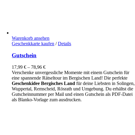
Warenkorb ansehen
Dieses
Geschenkkarte kaufen
/
Details
Produkt
weist
Gutschein
mehrere
Varianten
17,99
€
–
78,96
€
auf.
Verschenke unvergessliche Momente mit einem Gutschein für
Die
eine spannende Rätseltour im Bergischen Land! Die perfekte
Optionen
Geschenkidee Bergisches Land
für deine Liebsten in Solingen,
können
Wuppertal, Remscheid, Rösrath und Umgebung. Du erhältst die
auf
Gutscheinnummer per Mail und einen Gutschein als PDF-Datei
der
als Blanko-Vorlage zum ausdrucken.
Produktseite
gewählt
werden