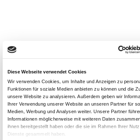
Diese Webseite verwendet Cookies
Wir verwenden Cookies, um Inhalte und Anzeigen zu persona
Funktionen für soziale Medien anbieten zu können und die Zug
unsere Website zu analysieren.
Außerdem geben wir Informa
Warenkorb ansehen
Weiterlesen
/
Details
Ihrer Verwendung unserer Website an unseren Partner für so
Medien, Werbung und Analysen weiter.
Unsere Partner führe
Das Spiel ums Leben To-Go
Informationen möglicherweise mit weiteren Daten zusammen,
ihnen bereitgestellt haben oder die sie im Rahmen Ihrer Nut
ab
17,99
€
inkl. MwSt.
Dienste gesammelt haben.
inkl. 19 % MwSt.