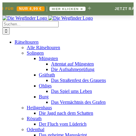
|
✦
NUR 4,99 €
JETZT RÄTSELBRI
HIER KLICKEN ➔
Zum
Inhalt
Suche
springen
nach:
Rätseltouren
Alle Rätseltouren
Solingen
Müngsten
Attentat auf Müngsten
Die Aufnahmeprüfung
Gräfrath
Das Straßenfest des Grauens
Ohligs
Das Spiel ums Leben
Burg
Das Vermächtnis des Grafen
Heiligenhaus
Die Jagd nach dem Schatten
Rösrath
Der Fluch vom Lüderich
Odenthal
Das geheime Manuskript