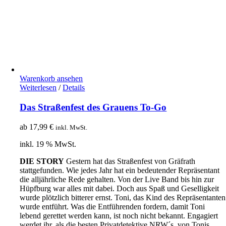
Warenkorb ansehen
Weiterlesen
/
Details
Das Straßenfest des Grauens To-Go
ab
17,99
€
inkl. MwSt.
inkl. 19 % MwSt.
DIE STORY
Gestern hat das Straßenfest von Gräfrath
stattgefunden. Wie jedes Jahr hat ein bedeutender Repräsentant
die alljährliche Rede gehalten. Von der Live Band bis hin zur
Hüpfburg war alles mit dabei. Doch aus Spaß und Geselligkeit
wurde plötzlich bitterer ernst. Toni, das Kind des Repräsentanten
wurde entführt. Was die Entführenden fordern, damit Toni
lebend gerettet werden kann, ist noch nicht bekannt. Engagiert
werdet ihr, als die besten Privatdetektive NRW´s, von Tonis