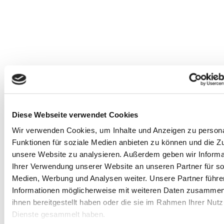
Diese Webseite verwendet Cookies
Warenkorb ansehen
Weiterlesen
/
Details
Wir verwenden Cookies, um Inhalte und Anzeigen zu persona
Funktionen für soziale Medien anbieten zu können und die Zug
Das geheime Manuskript To-Go
unsere Website zu analysieren.
Außerdem geben wir Informa
Ihrer Verwendung unserer Website an unseren Partner für so
ab
17,99
€
inkl. MwSt.
Medien, Werbung und Analysen weiter.
Unsere Partner führe
inkl. 19 % MwSt.
Informationen möglicherweise mit weiteren Daten zusammen,
Rätseltour "Das geheime Manuskript": Auf den Spuren des
ihnen bereitgestellt haben oder die sie im Rahmen Ihrer Nut
Mönchs Ansgarus
Dienste gesammelt haben.