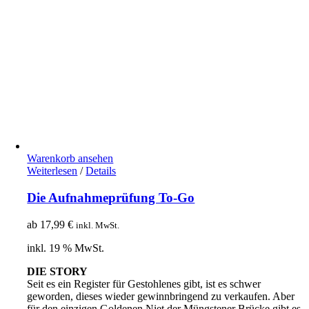
Warenkorb ansehen
Weiterlesen
/
Details
Die Aufnahmeprüfung To-Go
ab
17,99
€
inkl. MwSt.
inkl. 19 % MwSt.
DIE STORY
Seit es ein Register für Gestohlenes gibt, ist es schwer
geworden, dieses wieder gewinnbringend zu verkaufen. Aber
für den einzigen Goldenen Niet der Müngstener Brücke gibt es