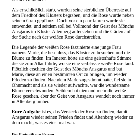
Als er schließlich starb, wurden seine sterblichen Überreste auf
dem Friedhof des Klosters begraben, und die Rose wurde neben
seinem Grab gepflanzt. Doch vor ein paar Jahren wurde sie
entwendet, und seitdem soll bei Vollmond der Geist des Mönchs
Ansgarus im Kloster Altenberg auferstehen und die Gärten auf
der Suche nach der weißen Rose durchstreifen.
Die Legende der weißen Rose faszinierte eine junge Frau
namens Marie, die beschloss, das Kloster zu besuchen und die
Blume zu finden. Im Inneren hörte sie eine geisterhafte Stimme,
die sie zum Altar führte, wo sie eine verblasste weiße Rose fand.
Plötzlich erschien der Geist des Mönchs Ansgarus und bat
Marie, diese an einen bestimmten Ort zu bringen, um wieder
Frieden zu finden. Nachdem Marie zugestimmt hatte, fiel sie in
Ohnmacht und als sie wieder aufwachte, war die wundersame
Blume verschwunden. Seitdem hat niemand mehr die weiße
Rose gesehen, aber der Geist von Ansgarus wandelt noch immer
in Altenberg umher.
Eure Aufgabe
ist
es, das Versteck der Rose zu finden, damit
Ansgarus wieder seinen Frieden findet und Altenberg wieder zu
dem macht, was es einst mal war.
Der Preis gilt pro Person