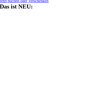
Jetzt buchen oder Verschenken
Das ist NEU: