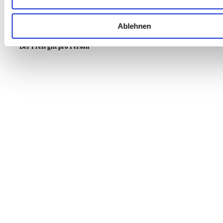
Eure Aufgabe
ist
es, das Versteck der Rose zu finden, damit
Ansgarus wieder seinen Frieden findet und Altenberg wieder zu
Ablehnen
dem macht, was es einst mal war.
Der Preis gilt pro Person