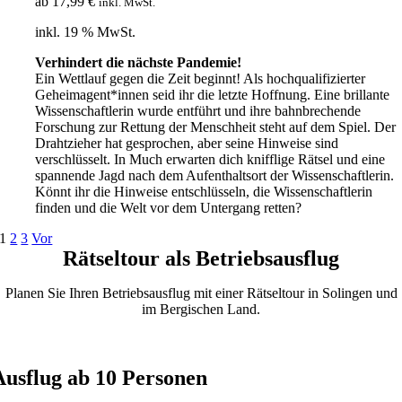
ab
17,99
€
inkl. MwSt.
inkl. 19 % MwSt.
Verhindert die nächste Pandemie!
Ein Wettlauf gegen die Zeit beginnt! Als hochqualifizierter
Geheimagent*innen seid ihr die letzte Hoffnung. Eine brillante
Wissenschaftlerin wurde entführt und ihre bahnbrechende
Forschung zur Rettung der Menschheit steht auf dem Spiel. Der
Drahtzieher hat gesprochen, aber seine Hinweise sind
verschlüsselt. In Much erwarten dich knifflige Rätsel und eine
spannende Jagd nach dem Aufenthaltsort der Wissenschaftlerin.
Könnt ihr die Hinweise entschlüsseln, die Wissenschaftlerin
finden und die Welt vor dem Untergang retten?
1
2
3
Vor
Rätseltour als Betriebsausflug
Planen Sie Ihren Betriebsausflug mit einer Rätseltour in Solingen und
im Bergischen Land.
Jetzt buchen
Ausflug ab 10 Personen