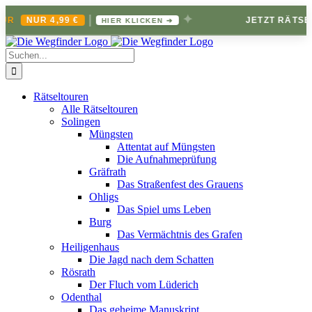
|
✦
 4,99 €
JETZT RÄTSELBRIEFE
HIER KLICKEN ➔
Zum
Inhalt
Suche
springen
nach:
Rätseltouren
Alle Rätseltouren
Solingen
Müngsten
Attentat auf Müngsten
Die Aufnahmeprüfung
Gräfrath
Das Straßenfest des Grauens
Ohligs
Das Spiel ums Leben
Burg
Das Vermächtnis des Grafen
Heiligenhaus
Die Jagd nach dem Schatten
Rösrath
Der Fluch vom Lüderich
Odenthal
Das geheime Manuskript