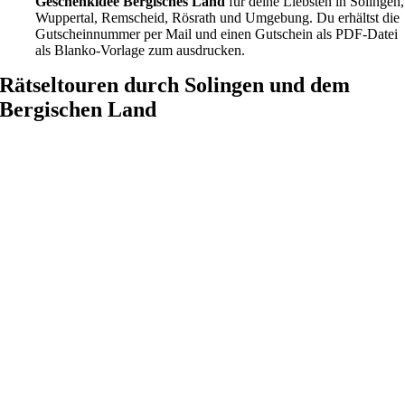
Geschenkidee Bergisches Land
für deine Liebsten in Solingen,
können
Wuppertal, Remscheid, Rösrath und Umgebung. Du erhältst die
auf
Gutscheinnummer per Mail und einen Gutschein als PDF-Datei
der
als Blanko-Vorlage zum ausdrucken.
Produktseite
gewählt
Rätseltouren durch Solingen und dem
werden
Bergischen Land