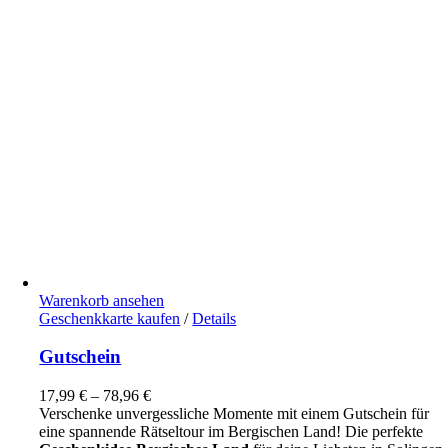
Warenkorb ansehen
Dieses
Geschenkkarte kaufen
/
Details
Produkt
weist
Gutschein
mehrere
Varianten
17,99
€
–
78,96
€
auf.
Verschenke unvergessliche Momente mit einem Gutschein für
Die
eine spannende Rätseltour im Bergischen Land! Die perfekte
Optionen